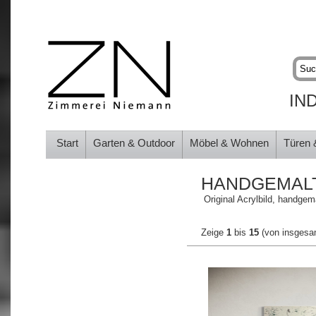
IN
Start
Garten & Outdoor
Möbel & Wohnen
Türen 
HANDGEMALT
Original Acrylbild, handgem
Zeige
1
bis
15
(von insges