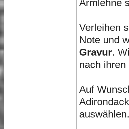
Armlehne s
Verleihen s
Note und wä
Gravur
. W
nach ihren
Auf Wunsch
Adirondack
auswählen