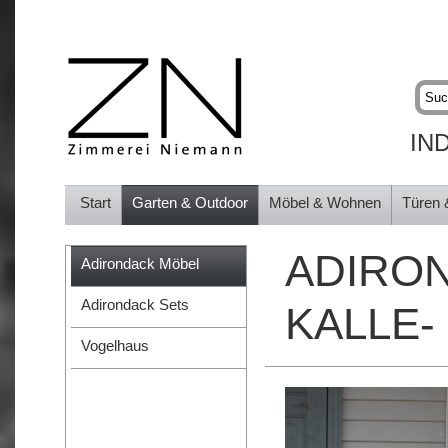
IN
Start
Garten & Outdoor
Möbel & Wohnen
Türen 
ADIRON
Adirondack Möbel
Adirondack Sets
KALLE-
Vogelhaus