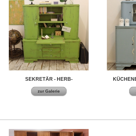
SEKRETÄR - HERB-
KÜCHENB
zur Galerie